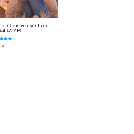
so intensivo escritura
ital LATAM
rado
0
$