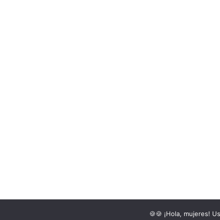
Asuntos de Mujeres 2016©
🍪🍪 ¡Hola, mujeres! U