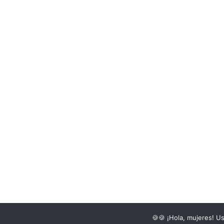
Asuntos de Mujeres 2016©
🍪🍪 ¡Hola, mujeres! U