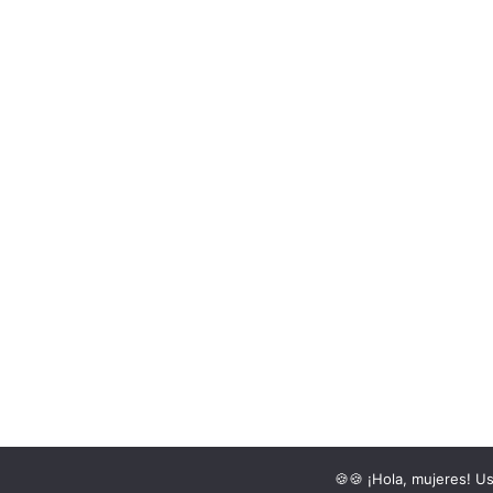
Asuntos de Mujeres 2016©
🍪🍪 ¡Hola, mujeres! U