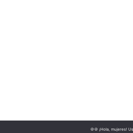
Asuntos de Mujeres 2016©
🍪🍪 ¡Hola, mujeres! U